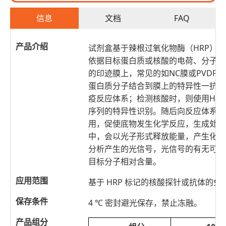
信息
文档
FAQ
产品介绍
试剂盒基于辣根过氧化物酶（HRP）
依据目标蛋白质或核酸的电荷、分子大
的印迹膜上，常见的如NC膜或PVDF
蛋白质分子结合到膜上的特异性一抗，
疫反应体系；检测核酸时，则使用HR
序列的特异性识别。随后向反应体系添
用，促使底物发生化学反应，生成处于
中，会以光子形式释放能量，产生化学
分析产生的光信号，光信号的有无可判
目标分子相对含量。
应用范围
基于 HRP 标记的核酸探针或抗体的
保存条件
4 ℃ 密封避光保存，禁止冻融。
产品组分