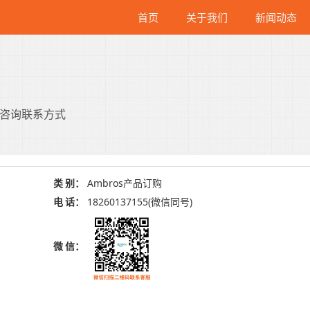
首页
关于我们
新闻动态
购咨询联系方式
类
别：
Ambros产品订购
电
话：
18260137155(微信同号)
微
信：