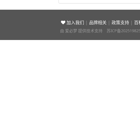
加入我们
|
品牌相关
|
政策支持
|
百
由
爱必梦
提供技术支持
苏ICP备20251982