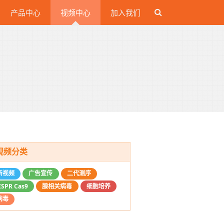
产品中心
视频中心
加入我们
视频分类
新视频
广告宣传
二代测序
ISPR Cas9
腺相关病毒
细胞培养
病毒