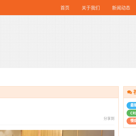
首页
关于我们
新闻动态
最
CR
分享到
慢