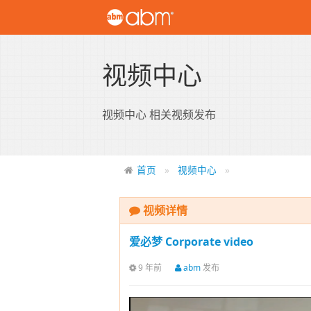
视频中心
视频中心 相关视频发布
首页
视频中心
视频详情
爱必梦 Corporate video
9 年前
abm
发布