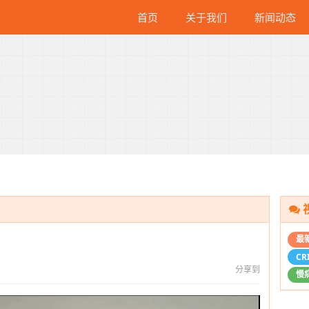
首页
关于我们
新闻动态
最
CR
分享到
慢